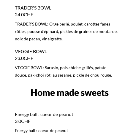
Home made sweets
Energy ball : coeur de peanut
3.0CHF
Energy ball : coeur de peanut
Cinnamon Bun
5.0CHF
Cinnamon Bun
Banana bread
6.0CHF
Banana bread
Lemon cake
6.0CHF