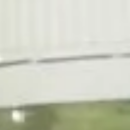
1
0
0
%
n
a
t
u
r
e
l
,
1
0
0
%
v
o
u
s