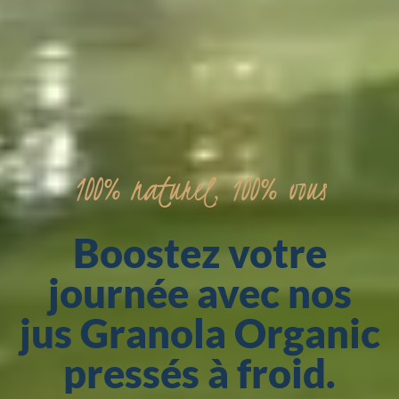
Boostez
votre
journée
avec
nos
jus
Granola
Organic
pressés
à
froid.