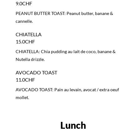
AVOCADO TOAST: Pain au levain, avocat / extra oeuf
mollet.
Lunch
TRADER'S BOWL
24.0CHF
TRADER'S BOWL: Orge perlé, poulet, carottes fanes
rôties, pousse d’épinard, pickles de graines de moutarde,
noix de pecan, vinaigrette.
VEGGIE BOWL
23.0CHF
VEGGIE BOWL: Sarasin, pois chiche grillés, patate
douce, pak-choï rôti au sesame, pickle de chou rouge.