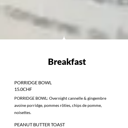
PORRIDGE BOWL
15.0CHF
PORRIDGE BOWL: Overnight cannelle & gingembre
avoine porridge, pommes rôties, chips de pomme,
noisettes.
PEANUT BUTTER TOAST
9.0CHF
PEANUT BUTTER TOAST: Peanut butter, banane &
cannelle.
CHIATELLA
15.0CHF
CHIATELLA: Chia pudding au lait de coco, banane &
Nutella drizzle.
AVOCADO TOAST
11.0CHF