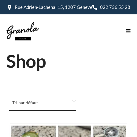
Rue Adrien-Lachenal 15, 1207 Genève
022 736 55 28
Shop